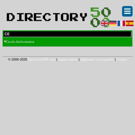
CE
Cercle-dinformation
© 2006-2026
Directory5000.com
|
Pagina maken
|
Algemene voorwaarden
|
Contact