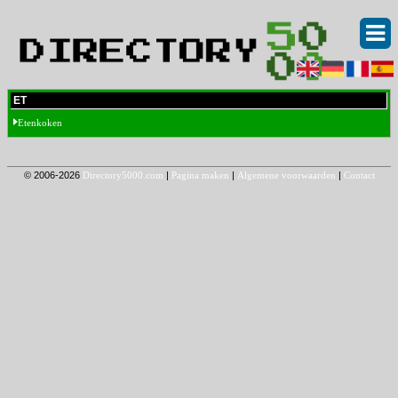
ET
Etenkoken
© 2006-2026
Directory5000.com
|
Pagina maken
|
Algemene voorwaarden
|
Contact