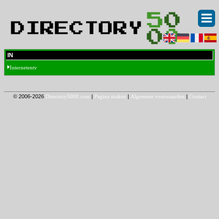
IN
Internetentv
© 2006-2026
Directory5000.com
|
Pagina maken
|
Algemene voorwaarden
|
Contact