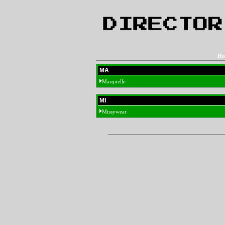
Ho
MA
Marquelle
MI
Missywear