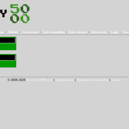
me
-
Alfabet
-
Categorieën
-
Link aanmelden
-
Link wijzigen
-
Adverteren
-
Login
-
Cont
© 2006-2026
Directory5000.com
|
Pagina maken
|
Algemene voorwaarden
|
Contact